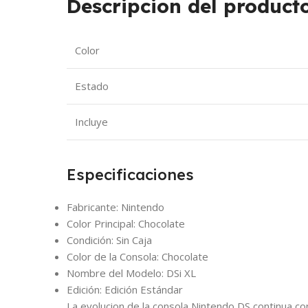
Descripcion del producto
Color
Estado
Incluye
Especificaciones
Fabricante:
Nintendo
Color Principal:
Chocolate
Condición:
Sin Caja
Color de la Consola:
Chocolate
Nombre del Modelo:
DSi XL
Edición:
Edición Estándar
La evolucion de la consola Nintendo DS continua co