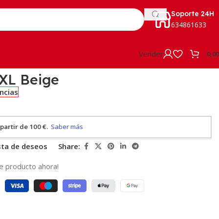
Soporte 24H
634861633
Vender
0,0
 XL Beige
encias
ista de deseos
Share:
e producto ahora!