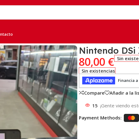
ntacto
Nintendo DSi
80,00
€
Sin exist
Sin existencias
Compare
Añadir a la l
15
¡Gente viendo est
Payment Methods: