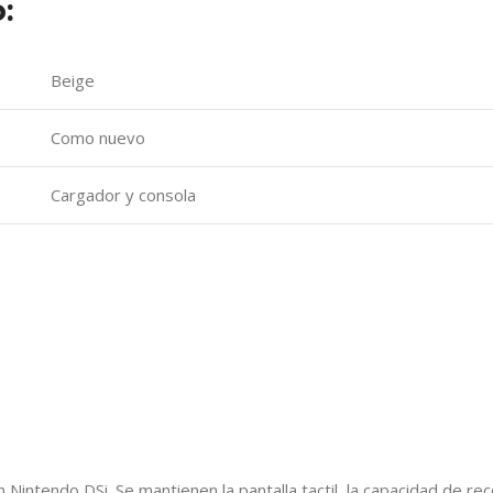
:
Beige
Como nuevo
Cargador y consola
n Nintendo DSi. Se mantienen la pantalla tactil, la capacidad de