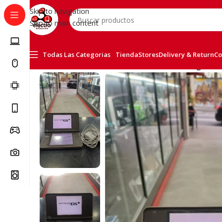
Skip to navigation
Skip to main content
Todas Las Categorias
Tienda
Stores
Delivery & Return
Co
Inicio
/
Consolas
/
Nintendo
/
Nintendo DSi XL Beige