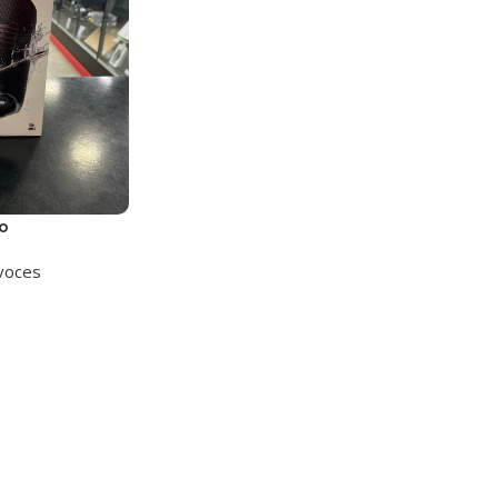
o
voces