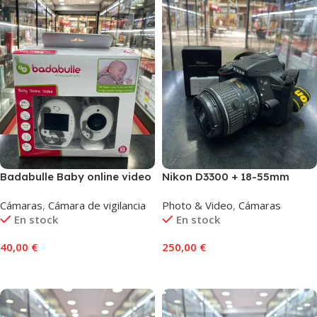
Badabulle Baby online video
Nikon D3300 + 18-55mm
Cámaras
,
Cámara de vigilancia
Photo & Video
,
Cámaras
En stock
En stock
40,00
€
250,00
€
Añadir Al Carrito
Añadir Al Carrito