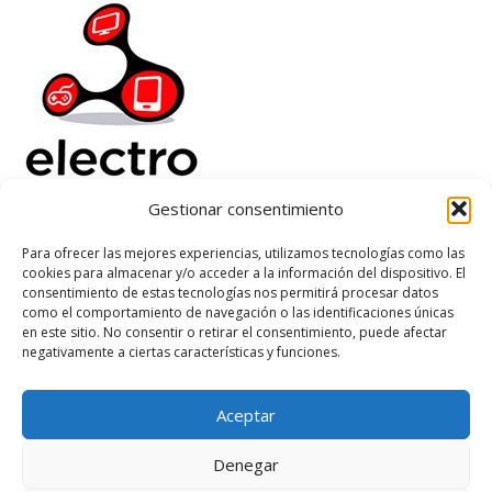
Gestionar consentimiento
Electrorenover
Para ofrecer las mejores experiencias, utilizamos tecnologías como las
cookies para almacenar y/o acceder a la información del dispositivo. El
Ayuda
consentimiento de estas tecnologías nos permitirá procesar datos
Legal
como el comportamiento de navegación o las identificaciones únicas
Suscribete
en este sitio. No consentir o retirar el consentimiento, puede afectar
negativamente a ciertas características y funciones.
Aceptar
Based on
WoodMart
theme
2026
WooCommerce Themes
.
Denegar