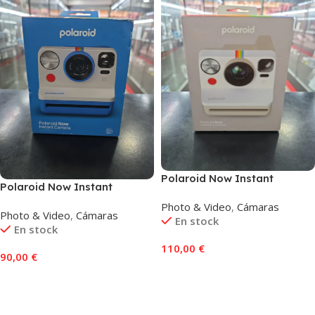
Polaroid Now Instant
Polaroid Now Instant
Camera Gen 3 Blanco
Camera Gen 2 Azul
Photo & Video
,
Cámaras
Photo & Video
,
Cámaras
En stock
En stock
110,00
€
90,00
€
Añadir Al Carrito
Añadir Al Carrito