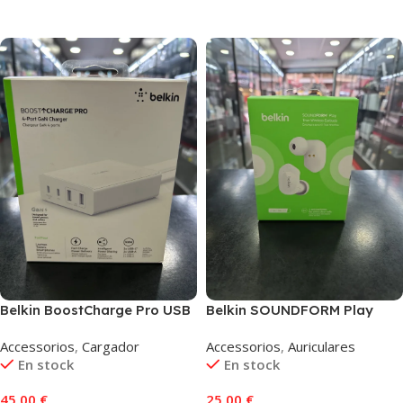
Añadir Al Carrito
Añadir Al Carrito
Belkin BoostCharge Pro USB
Belkin SOUNDFORM Play
GaN 108 W 4-Port Blanco
Blanco
Accessorios
,
Cargador
Accessorios
,
Auriculares
En stock
En stock
45,00
€
25,00
€