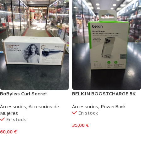
BELKIN BOOSTCHARGE 5K
BaByliss Curl Secret
(BPD004BTWT), Blanco
Optimum C1600E
Accessorios
,
PowerBank
Accessorios
,
Accesorios de
En stock
Mujeres
En stock
35,00
€
60,00
€
Añadir Al Carrito
Añadir Al Carrito