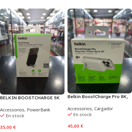
Belkin BoostCharge Pro 8K,
BELKIN BOOSTCHARGE 5K
Blanco
(BPD004BTWT), NEGRO
Accessorios
,
Cargador
Accessorios
,
PowerBank
En stock
En stock
45,00
€
35,00
€