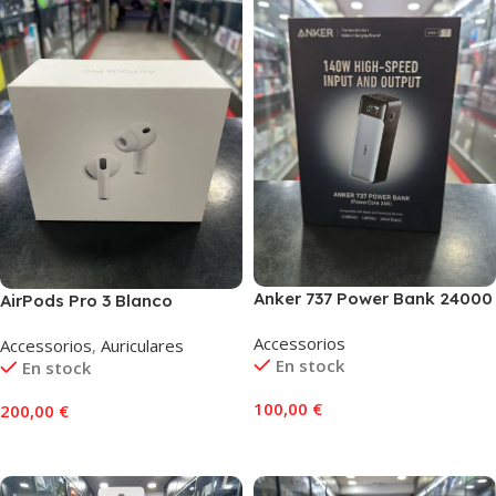
Anker 737 Power Bank 24000
AirPods Pro 3 Blanco
mAh, Negro
Accessorios
Accessorios
,
Auriculares
En stock
En stock
100,00
€
200,00
€
Añadir Al Carrito
Añadir Al Carrito