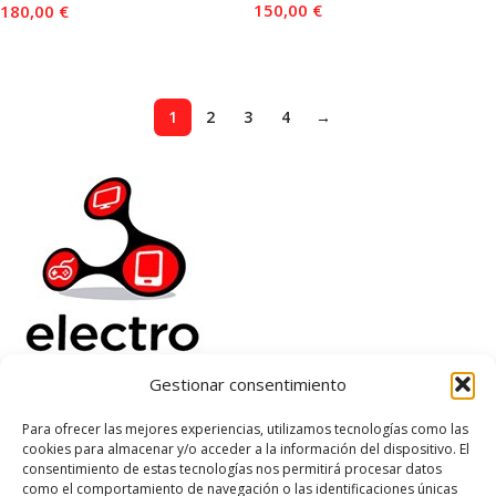
150,00
€
180,00
€
Añadir Al Carrito
Añadir Al Carrito
1
2
3
4
→
Gestionar consentimiento
Electrorenover
Para ofrecer las mejores experiencias, utilizamos tecnologías como las
cookies para almacenar y/o acceder a la información del dispositivo. El
Ayuda
consentimiento de estas tecnologías nos permitirá procesar datos
Legal
como el comportamiento de navegación o las identificaciones únicas