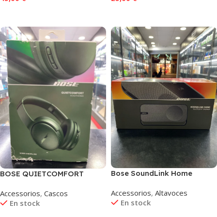
Añadir Al Carrito
Añadir Al Carrito
Bose SoundLink Home
BOSE QUIETCOMFORT
Altavoz Gris
HEADPHONES VERDE
Accessorios
,
Altavoces
Accessorios
,
Cascos
En stock
En stock