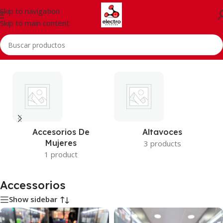
Skip to navigation
Skip to main content
Inicio
/
Accessorios
Accesorios De
Altavoces
Mujeres
3 products
1 product
Accessorios
Show sidebar