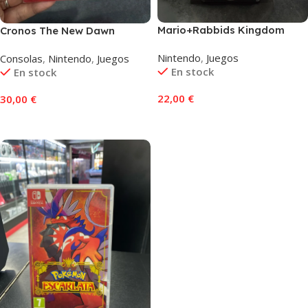
Mario+Rabbids Kingdom
Cronos The New Dawn
Battle Nintendo Switch
Nintendo Switch 2
Nintendo
,
Juegos
Consolas
,
Nintendo
,
Juegos
En stock
En stock
22,00
€
30,00
€
Añadir Al Carrito
Añadir Al Carrito