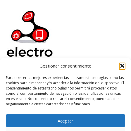
Gestionar consentimiento
Electrorenover
Para ofrecer las mejores experiencias, utilizamos tecnologías como las
cookies para almacenar y/o acceder a la información del dispositivo. El
Ayuda
consentimiento de estas tecnologías nos permitirá procesar datos
Legal
como el comportamiento de navegación o las identificaciones únicas
Suscribete
en este sitio. No consentir o retirar el consentimiento, puede afectar
negativamente a ciertas características y funciones.
Aceptar
Based on
WoodMart
theme
2026
WooCommerce Themes
.