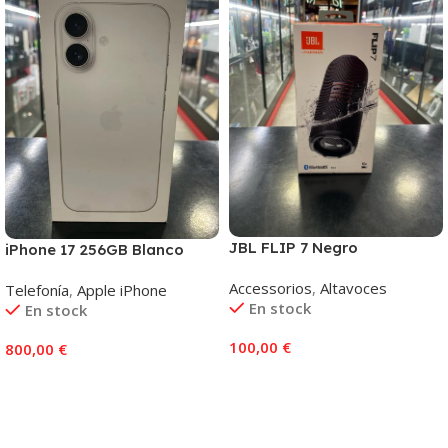
JBL FLIP 7 Negro
iPhone 17 256GB Blanco
Accessorios
,
Altavoces
Telefonía
,
Apple iPhone
En stock
En stock
100,00
€
800,00
€
Añadir Al Carrito
Añadir Al Carrito