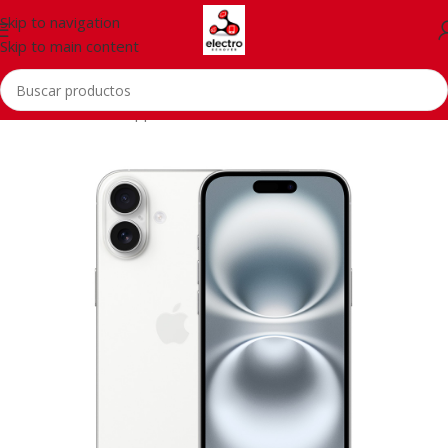
Skip to navigation
Skip to main content
Inicio
/
Telefonía
/
Apple iPhone