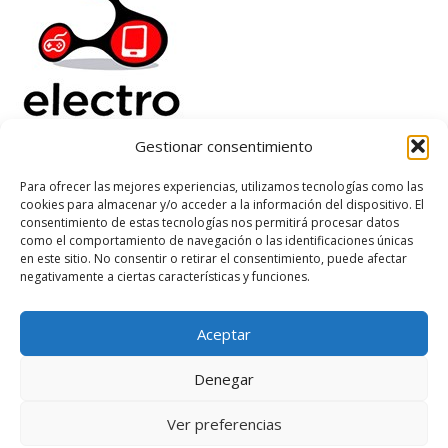
Gestionar consentimiento
Electrorenover
Para ofrecer las mejores experiencias, utilizamos tecnologías como las
cookies para almacenar y/o acceder a la información del dispositivo. El
Ayuda
consentimiento de estas tecnologías nos permitirá procesar datos
Legal
como el comportamiento de navegación o las identificaciones únicas
Suscribete
en este sitio. No consentir o retirar el consentimiento, puede afectar
negativamente a ciertas características y funciones.
Aceptar
Based on
WoodMart
theme
2026
WooCommerce Themes
.
Denegar
Ver preferencias