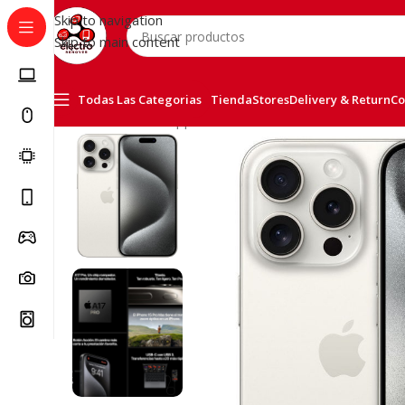
Skip to navigation
Skip to main content
Todas Las Categorias
Tienda
Stores
Delivery & Return
Co
Inicio
/
Telefonía
/
Apple iPhone
/
iPhone 15 Pro Max 512