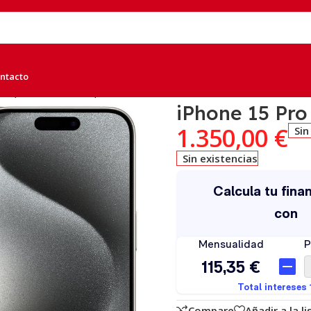
ntacto
GB, Titanio Blanco, A
iPhone 15 Pro
1.350,00
€
Sin
Sin existencias
Compare
Añadir a la l