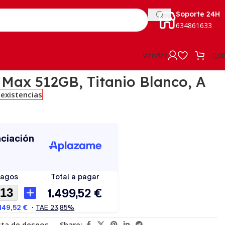
Soporte 24H
634861633
Vender
0,0
 Max 512GB, Titanio Blanco, A
 existencias
ista de deseos
Share: