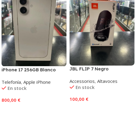
JBL FLIP 7 Negro
iPhone 17 256GB Blanco
Accessorios
,
Altavoces
Telefonía
,
Apple iPhone
En stock
En stock
100,00
€
800,00
€
Añadir Al Carrito
Añadir Al Carrito