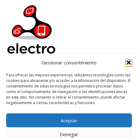
Gestionar consentimiento
Electrorenover
Para ofrecer las mejores experiencias, utilizamos tecnologías como las
cookies para almacenar y/o acceder a la información del dispositivo. El
Ayuda
consentimiento de estas tecnologías nos permitirá procesar datos
Legal
como el comportamiento de navegación o las identificaciones únicas
Suscribete
en este sitio. No consentir o retirar el consentimiento, puede afectar
negativamente a ciertas características y funciones.
Aceptar
Based on
WoodMart
theme
2026
WooCommerce Themes
.
Denegar