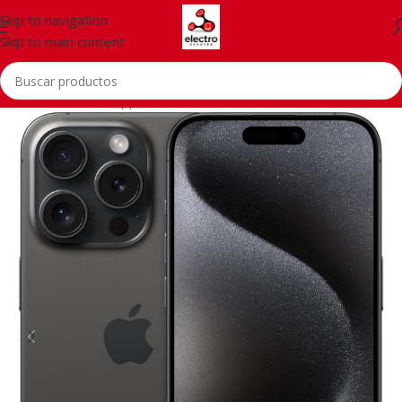
Skip to navigation
Skip to main content
Inicio
/
Telefonía
/
Apple iPhone