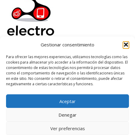
Gestionar consentimiento
Electrorenover
Para ofrecer las mejores experiencias, utilizamos tecnologías como las
cookies para almacenar y/o acceder a la información del dispositivo. El
Ayuda
consentimiento de estas tecnologías nos permitirá procesar datos
Legal
como el comportamiento de navegación o las identificaciones únicas
Suscribete
en este sitio. No consentir o retirar el consentimiento, puede afectar
negativamente a ciertas características y funciones.
Aceptar
Based on
WoodMart
theme
2026
WooCommerce Themes
.
Denegar
Ver preferencias