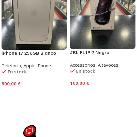
JBL FLIP 7 Negro
iPhone 17 256GB Blanco
Accessorios
,
Altavoces
Telefonía
,
Apple iPhone
En stock
En stock
100,00
€
800,00
€
Añadir Al Carrito
Añadir Al Carrito