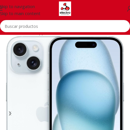
Skip to navigation
Skip to main content
Inicio
/
Telefonía
/
Apple iPhone