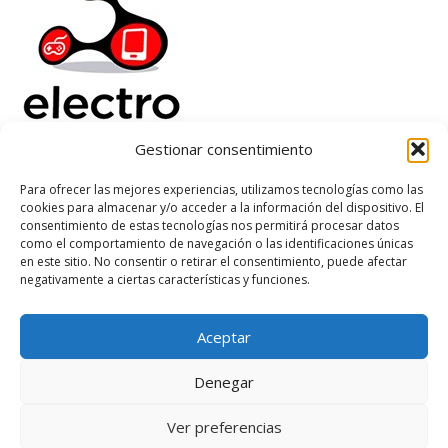
Gestionar consentimiento
Electrorenover
Para ofrecer las mejores experiencias, utilizamos tecnologías como las
cookies para almacenar y/o acceder a la información del dispositivo. El
Ayuda
consentimiento de estas tecnologías nos permitirá procesar datos
Legal
como el comportamiento de navegación o las identificaciones únicas
Suscribete
en este sitio. No consentir o retirar el consentimiento, puede afectar
negativamente a ciertas características y funciones.
Aceptar
Based on
WoodMart
theme
2026
WooCommerce Themes
.
Denegar
Ver preferencias