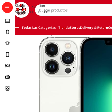
Skip to navigation
Skip to main content
Todas Las Categorias
Tienda
Stores
Delivery & Return
Co
Inicio
/
Telefonía
/
Apple iPhone
/
iPhone 14 Pro Max 256G