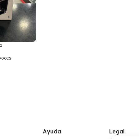
o
voces
Ayuda
Legal