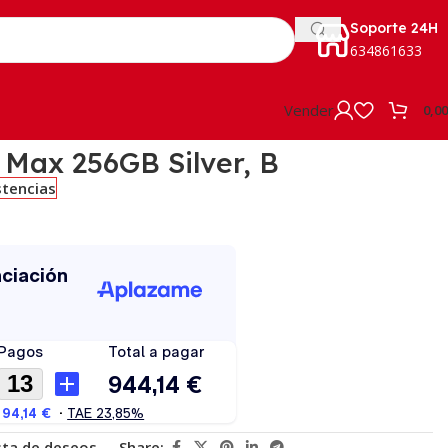
Soporte 24H
634861633
Vender
0,0
 Max 256GB Silver, B
stencias
ista de deseos
Share: