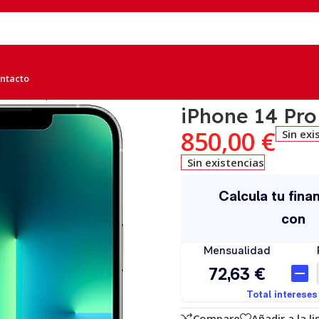
ntacto
B Silver, B
iPhone 14 Pro
850,00
€
Sin exi
Sin existencias
Compare
Añadir a la l