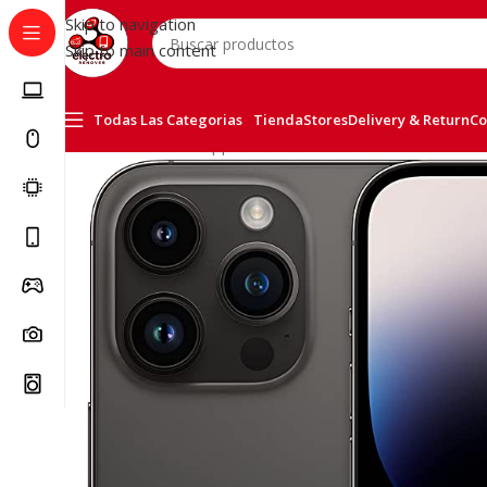
Skip to navigation
Skip to main content
Todas Las Categorias
Tienda
Stores
Delivery & Return
Co
Inicio
/
Telefonía
/
Apple iPhone
/
iPhone 14 Pro 256GB N