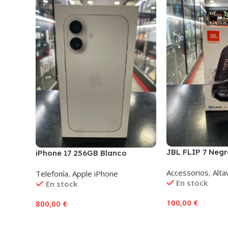
JBL FLIP 7 Negr
iPhone 17 256GB Blanco
Accessorios
,
Alta
Telefonía
,
Apple iPhone
En stock
En stock
100,00
€
800,00
€
Añadir Al Carrito
Añadir Al Carrito