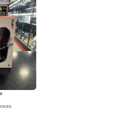
o
voces