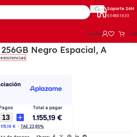
Soporte 24H
634861633
Vender
0,0
 256GB Negro Espacial, A
 existencias
ista de deseos
Share: