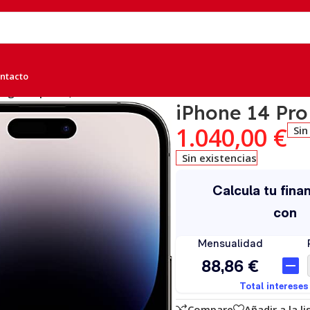
ntacto
egro Espacial, A
iPhone 14 Pro
1.040,00
€
Sin
Sin existencias
Compare
Añadir a la l