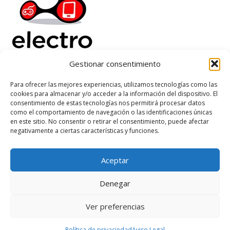
Gestionar consentimiento
Electrorenover
Para ofrecer las mejores experiencias, utilizamos tecnologías como las
cookies para almacenar y/o acceder a la información del dispositivo. El
Ayuda
consentimiento de estas tecnologías nos permitirá procesar datos
Legal
como el comportamiento de navegación o las identificaciones únicas
Suscribete
en este sitio. No consentir o retirar el consentimiento, puede afectar
negativamente a ciertas características y funciones.
Aceptar
Based on
WoodMart
theme
2026
WooCommerce Themes
.
Denegar
Ver preferencias
Política de privaciedad
Aviso Legal