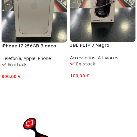
JBL FLIP 7 Negro
iPhone 17 256GB Blanco
Accessorios
,
Altavoces
Telefonía
,
Apple iPhone
En stock
En stock
100,00
€
800,00
€
Añadir Al Carrito
Añadir Al Carrito