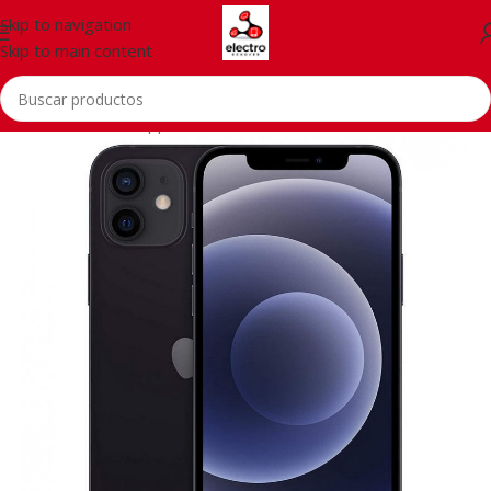
Skip to navigation
Skip to main content
Inicio
/
Telefonía
/
Apple iPhone