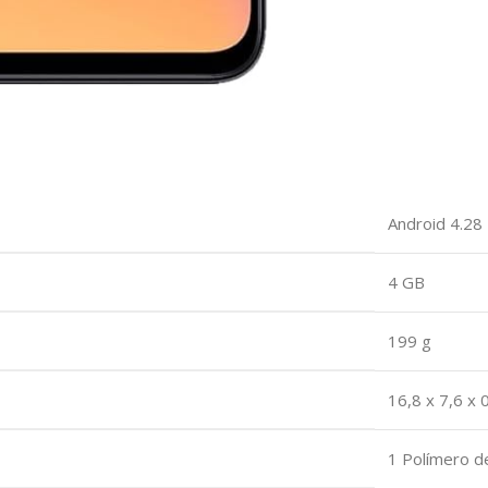
‎Android 4.28
‎4 GB
‎199 g
‎16,8 x 7,6 x
‎1 Polímero de