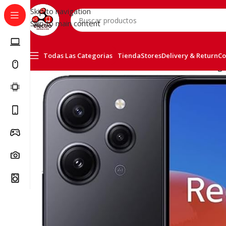
Skip to navigation
Skip to main content
Todas Las Categorias
Tienda
Stores
Delivery & Return
Co
Inicio
/
Telefonía
/
Xiaomi
/
Xiaomi redmi 12 128GB Negr