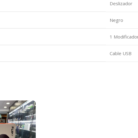
‎Deslizador
‎Negro
‎1 Modificad
‎Cable USB