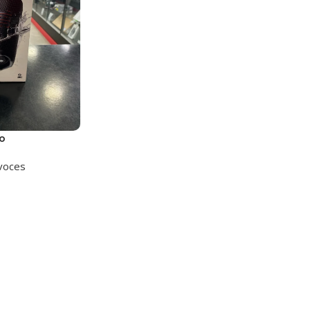
o
voces