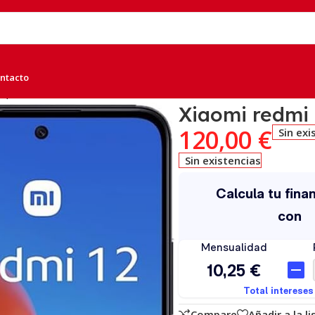
ntacto
o, B
Xiaomi redmi
120,00
€
Sin exi
Sin existencias
Compare
Añadir a la l