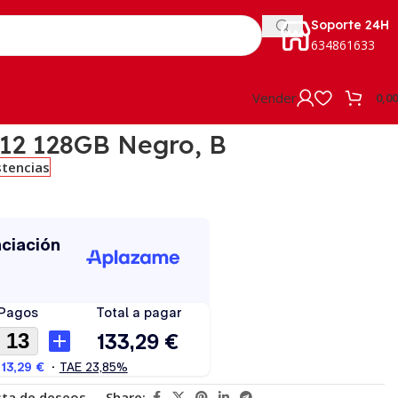
Soporte 24H
634861633
Vender
0,0
 12 128GB Negro, B
stencias
ista de deseos
Share: