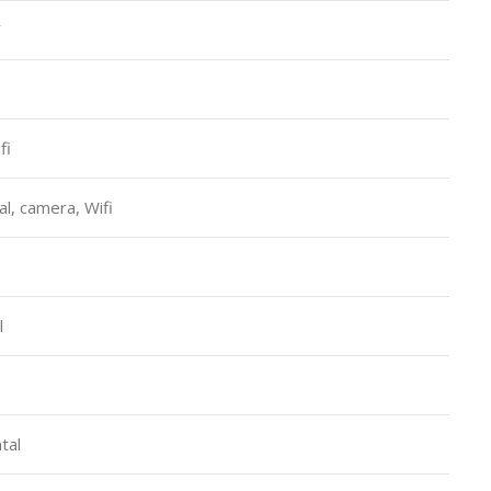
Y
fi
al, camera, Wifi
l
tal