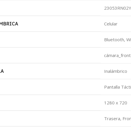
‎23053RN02
MBRICA
‎Celular
‎Bluetooth, Wi
‎cámara_front
LA
‎Inalámbrico
‎Pantalla Tácti
‎1280 x 720
‎Trasera, Fron