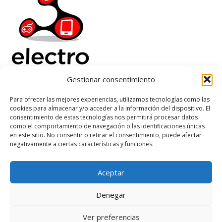
Gestionar consentimiento
Electrorenover
Para ofrecer las mejores experiencias, utilizamos tecnologías como las
cookies para almacenar y/o acceder a la información del dispositivo. El
Ayuda
consentimiento de estas tecnologías nos permitirá procesar datos
Legal
como el comportamiento de navegación o las identificaciones únicas
Suscribete
en este sitio. No consentir o retirar el consentimiento, puede afectar
negativamente a ciertas características y funciones.
Aceptar
Based on
WoodMart
theme
2026
WooCommerce Themes
.
Denegar
Ver preferencias