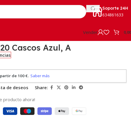
Soporte 24H
634861633
Vender
0,0
0 Cascos Azul, A
encias
ista de deseos
Share:
e producto ahora!