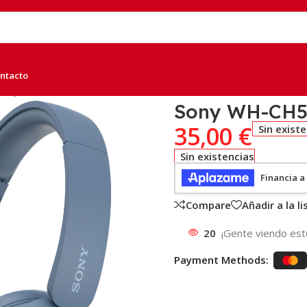
ntacto
ul, A
Sony WH-CH52
35,00
€
Sin exist
Sin existencias
Compare
Añadir a la l
20
¡Gente viendo est
Payment Methods: