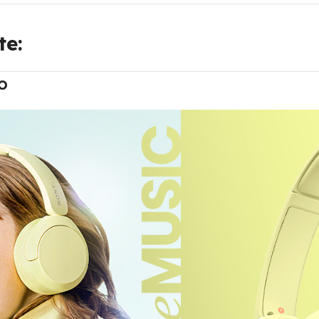
te:
o