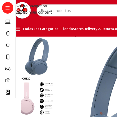
Skip to navigation
Skip to main content
Todas Las Categorias
Tienda
Stores
Delivery & Return
Co
Inicio
/
Accessorios
/
Cascos
/
Sony WH-CH520 Cascos Az