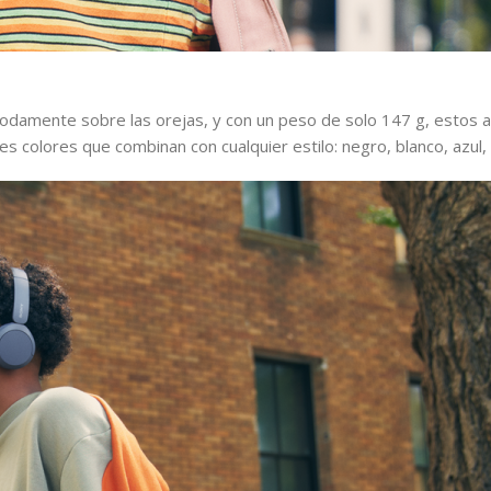
o
modamente sobre las orejas, y con un peso de solo 147 g, estos 
 colores que combinan con cualquier estilo: negro, blanco, azul, b