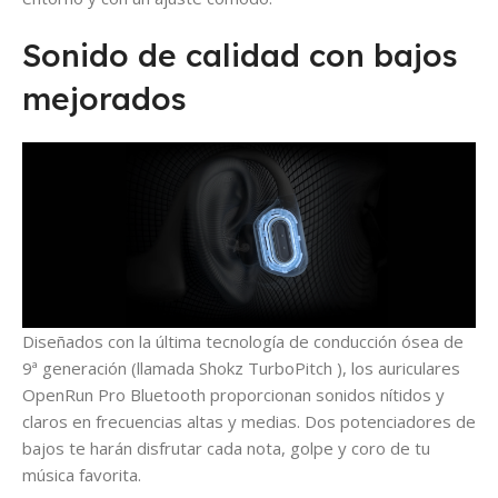
Sonido de calidad con bajos
mejorados
Diseñados con la última tecnología de conducción ósea de
9ª generación (llamada Shokz TurboPitch ), los auriculares
OpenRun Pro Bluetooth proporcionan sonidos nítidos y
claros en frecuencias altas y medias. Dos potenciadores de
bajos te harán disfrutar cada nota, golpe y coro de tu
música favorita.