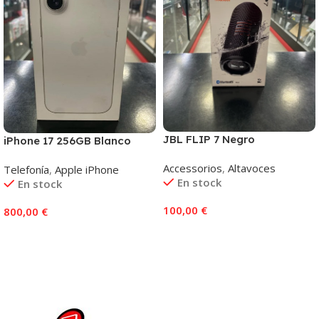
JBL FLIP 7 Negro
iPhone 17 256GB Blanco
Accessorios
,
Altavoces
Telefonía
,
Apple iPhone
En stock
En stock
100,00
€
800,00
€
Añadir Al Carrito
Añadir Al Carrito