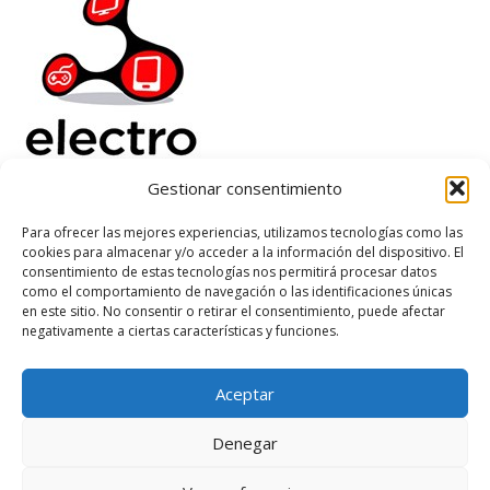
Gestionar consentimiento
Electrorenover
Para ofrecer las mejores experiencias, utilizamos tecnologías como las
cookies para almacenar y/o acceder a la información del dispositivo. El
Ayuda
consentimiento de estas tecnologías nos permitirá procesar datos
Legal
como el comportamiento de navegación o las identificaciones únicas
Suscribete
en este sitio. No consentir o retirar el consentimiento, puede afectar
negativamente a ciertas características y funciones.
Aceptar
Based on
WoodMart
theme
2026
WooCommerce Themes
.
Denegar