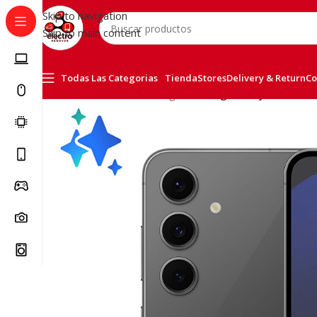
Skip to navigation
Skip to main content
Todas Las Categorias
Tienda
Stores
Delivery & Return
Co
Inicio
/
Telefonía
/
Samsung
/
Samsung Galaxy S24 FE 25