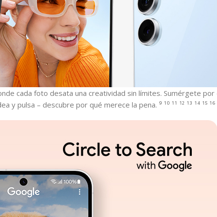
nde cada foto desata una creatividad sin límites. Sumérgete por 
a y pulsa – descubre por qué merece la pena. ⁹ ¹⁰ ¹¹ ¹² ¹³ ¹⁴ ¹⁵ ¹⁶