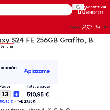
Soporte 24H
634861633
Vender
0,0
xy S24 FE 256GB Grafito, B
stencias
ista de deseos
Share: