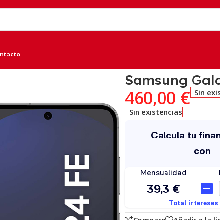
ntacto
6GB Grafito, B
Samsung Gala
460,00
€
Sin exi
Sin existencias
Compare
Añadir a la l