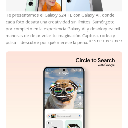
Te presentamos el Galaxy S24 FE con Galaxy AI, donde
cada foto desata una creatividad sin límites. Sumérgete
por completo en la experiencia Galaxy AI y desbloquea mil
maneras de dejar volar tu imaginación. Captura, rodea y
pulsa – descubre por qué merece la pena. ⁹ ¹⁰ ¹¹ ¹² ¹³ ¹⁴ ¹⁵ ¹⁶