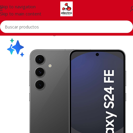
Skip to navigation
Skip to main content
Inicio
/
Telefonía
/
Samsung