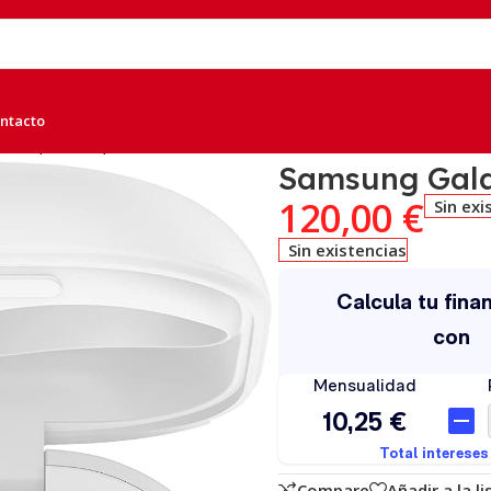
ntacto
 Pro, Blanco, A
Samsung Gala
120,00
€
Sin exi
Sin existencias
Compare
Añadir a la l