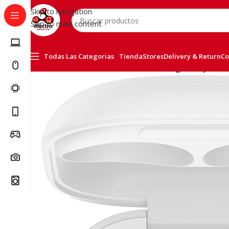
Skip to navigation
Skip to main content
Todas Las Categorias
Tienda
Stores
Delivery & Return
Co
Inicio
/
Accessorios
/
Auriculares
/
Samsung Galaxy Buds2