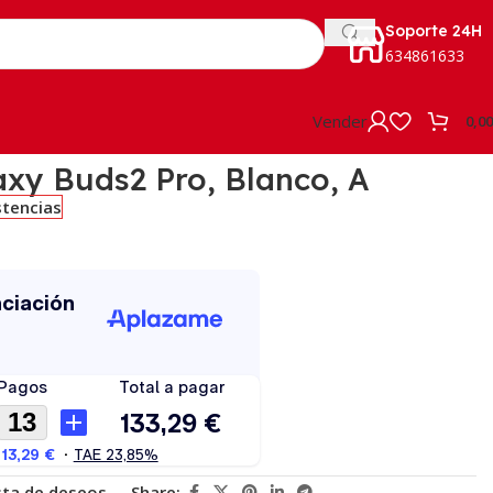
Soporte 24H
634861633
Vender
0,0
xy Buds2 Pro, Blanco, A
stencias
ista de deseos
Share: