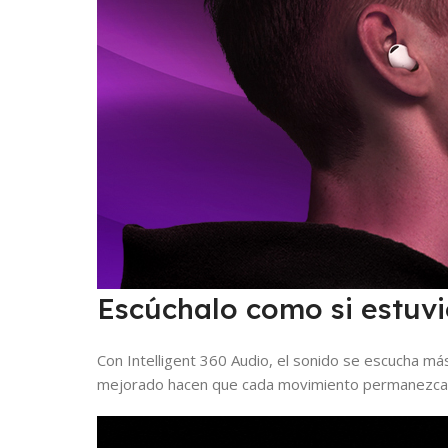
Escúchalo como si estuvie
Con Intelligent 360 Audio, el sonido se escucha má
mejorado hacen que cada movimiento permanezca si