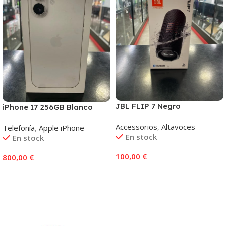
JBL FLIP 7 Negro
iPhone 17 256GB Blanco
Accessorios
,
Altavoces
Telefonía
,
Apple iPhone
En stock
En stock
100,00
€
800,00
€
Añadir Al Carrito
Añadir Al Carrito