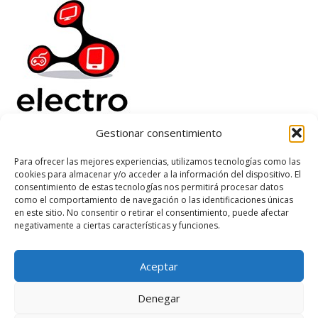
Gestionar consentimiento
Electrorenover
Para ofrecer las mejores experiencias, utilizamos tecnologías como las
cookies para almacenar y/o acceder a la información del dispositivo. El
Ayuda
consentimiento de estas tecnologías nos permitirá procesar datos
Legal
como el comportamiento de navegación o las identificaciones únicas
Suscribete
en este sitio. No consentir o retirar el consentimiento, puede afectar
negativamente a ciertas características y funciones.
Aceptar
Based on
WoodMart
theme
2026
WooCommerce Themes
.
Denegar