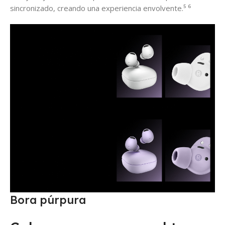
sincronizado, creando una experiencia envolvente.⁵ ⁶
Bora púrpura