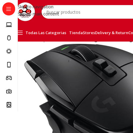
Skip to navigation
Skip to main content
Todas Las Categorias
Tienda
Stores
Delivery & Return
Co
Inicio
/
Computer & Office
/
Raton Logitech G502 X Li