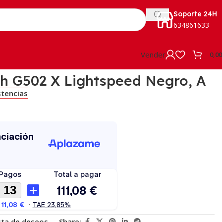
Soporte 24H
634861633
Vender
0,0
h G502 X Lightspeed Negro, A
stencias
ista de deseos
Share: