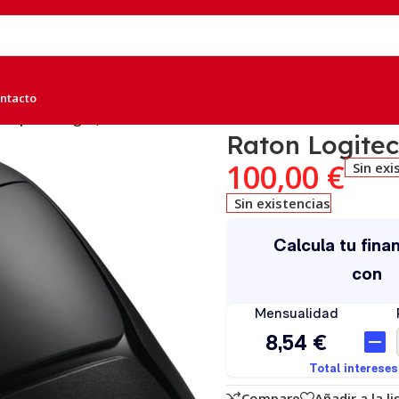
ntacto
ghtspeed Negro, A
Raton Logitec
100,00
€
Sin exi
Sin existencias
Compare
Añadir a la l