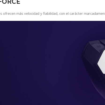
FORCE
 ofrecen más velocidad y fiabilidad, con el carácter marcadament