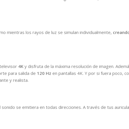
o mientras los rayos de luz se simulan individualmente,
creando
 televisor
4K
y disfruta de la máxima resolución de imagen. Además
rte para salida de
120 Hz
en pantallas 4K. Y por si fuera poco, c
nte y realista.
l sonido se emitiera en todas direcciones. A través de tus auricul
.