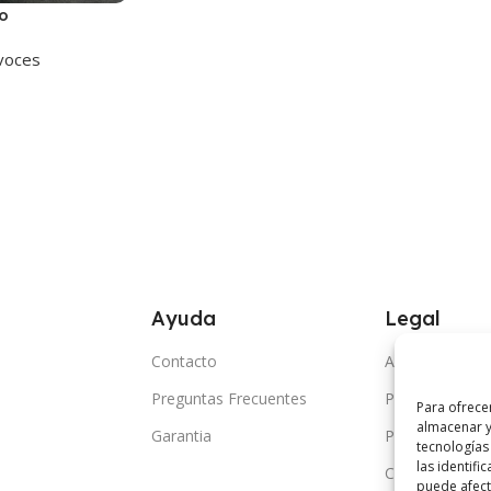
o
voces
Ayuda
Legal
Contacto
Aviso Legal
Preguntas Frecuentes
Politica de Coo
Para ofrece
almacenar y
Garantia
Politica de Pri
tecnologías
las identifi
Condiciones G
puede afecta