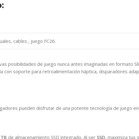
:
nuales, cables , juego FC26.
vas posibilidades de juego nunca antes imaginadas en formato Sli
da con soporte para retroalimentación háptica, disparadores adap
jugadores pueden disfrutar de una potente tecnología de juego e
 TB
de almacenamiento SSD integrado. Al ser
SSD
, maximiza tus 