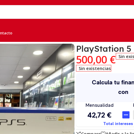
ntacto
standar
PlayStation 5
500,00
€
Sin exi
Sin existencias
Compare
Añadir a la l