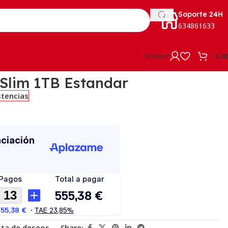
Soporte 24H
634861633
Vender
0,0
 Slim 1TB Estandar
stencias
ista de deseos
Share: