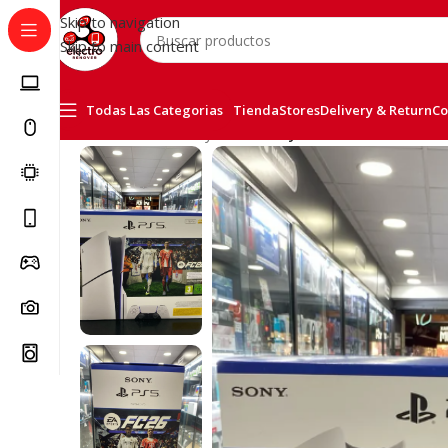
Skip to navigation
Skip to main content
Todas Las Categorias
Tienda
Stores
Delivery & Return
Co
Inicio
/
Consolas
/
PlayStation
/
PlayStation 5 Slim 1TB E