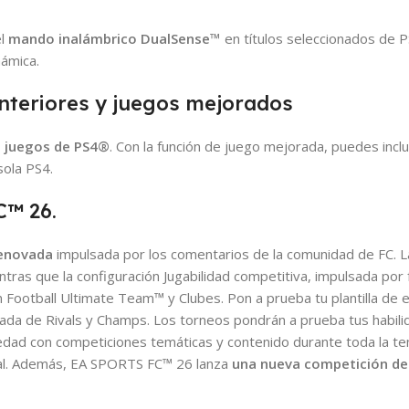
el
mando inalámbrico DualSense™
en títulos seleccionados de P
námica.
nteriores y juegos mejorados
 juegos de PS4®
. Con la función de juego mejorada, puedes inc
sola PS4.
C™ 26.
renovada
impulsada por los comentarios de la comunidad de FC. La
entras que la configuración Jugabilidad competitiva, impulsada p
 Football Ultimate Team™ y Clubes. Pon a prueba tu plantilla de
da de Rivals y Champs. Los torneos pondrán a prueba tus habilid
iedad con competiciones temáticas y contenido durante toda la 
nal. Además, EA SPORTS FC™ 26 lanza
una nueva competición de