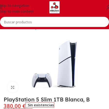
Skip to navigation
Skip to main content
Inicio
/
Consolas
/
PlayStation
Click to enlarge
PlayStation 5 Slim 1TB Blanca, B
380,00
€
Sin existencias