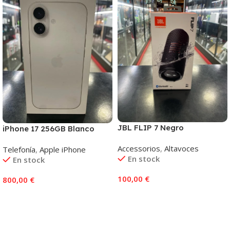
JBL FLIP 7 Negro
iPhone 17 256GB Blanco
Accessorios
,
Altavoces
Telefonía
,
Apple iPhone
En stock
En stock
100,00
€
800,00
€
Añadir Al Carrito
Añadir Al Carrito