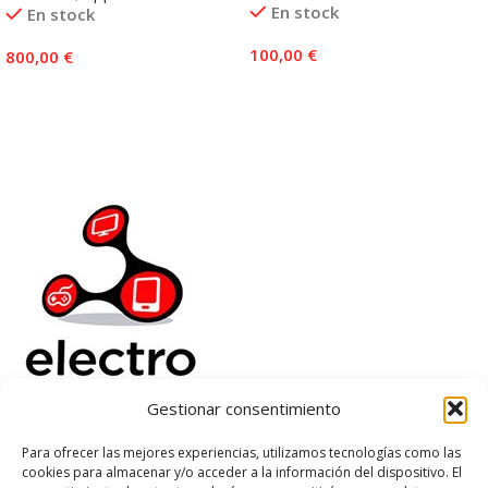
En stock
En stock
100,00
€
800,00
€
Añadir Al Carrito
Añadir Al Carrito
Gestionar consentimiento
Electrorenover
Para ofrecer las mejores experiencias, utilizamos tecnologías como las
cookies para almacenar y/o acceder a la información del dispositivo. El
Ayuda