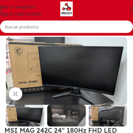
Skip to navigation
Skip to main content
Inicio
/
Smartphones
/
Accessories
Click to enlarge
MSI MAG 242C 24″ 180Hz FHD LED