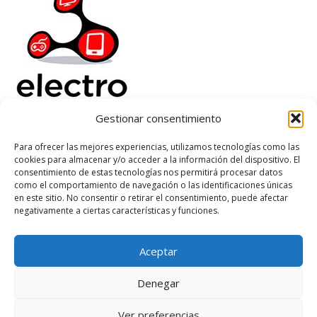
Gestionar consentimiento
Electrorenover
Para ofrecer las mejores experiencias, utilizamos tecnologías como las
cookies para almacenar y/o acceder a la información del dispositivo. El
Ayuda
consentimiento de estas tecnologías nos permitirá procesar datos
Legal
como el comportamiento de navegación o las identificaciones únicas
Suscribete
en este sitio. No consentir o retirar el consentimiento, puede afectar
negativamente a ciertas características y funciones.
Aceptar
Based on
WoodMart
theme
2026
WooCommerce Themes
.
Denegar
Ver preferencias