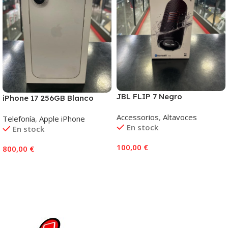
JBL FLIP 7 Negro
iPhone 17 256GB Blanco
Accessorios
,
Altavoces
Telefonía
,
Apple iPhone
En stock
En stock
100,00
€
800,00
€
Añadir Al Carrito
Añadir Al Carrito