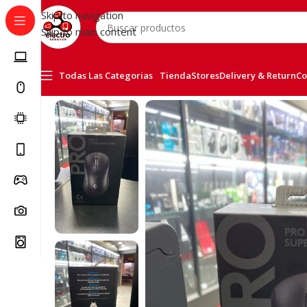
Skip to navigation
Skip to main content
Todas Las Categorias
Tienda
Stores
Delivery & Return
Co
Inicio
/
Accessorios
/
LOGITECH G PRO X SUPERLIGHT 