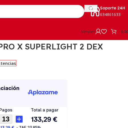
Soporte 24H
634861633
Vender
0,0
PRO X SUPERLIGHT 2 DEX
stencias