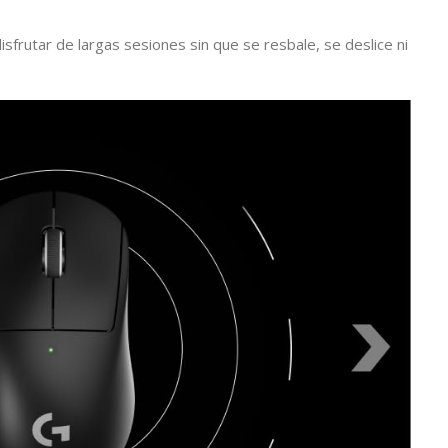
isfrutar de largas sesiones sin que se resbale, se deslice ni