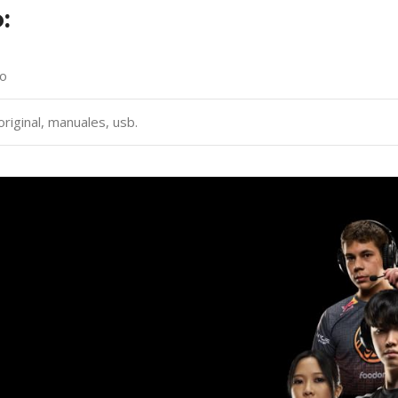
:
o
original, manuales, usb.