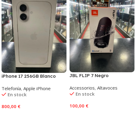
JBL FLIP 7 Negro
iPhone 17 256GB Blanco
Accessorios
,
Altavoces
Telefonía
,
Apple iPhone
En stock
En stock
100,00
€
800,00
€
Añadir Al Carrito
Añadir Al Carrito