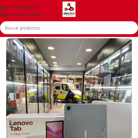
Skip to navigation
Skip to main content
Inicio
/
Smartphones
/
Accessories