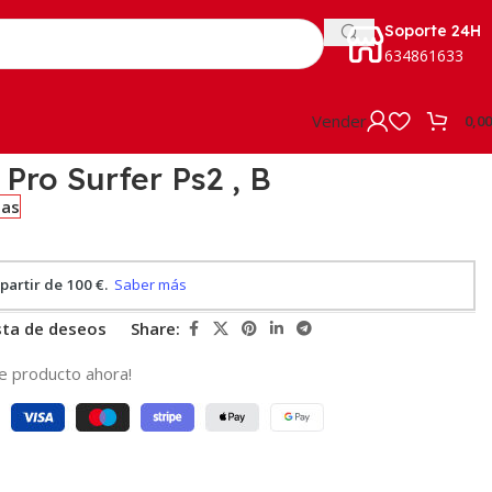
Soporte 24H
634861633
Vender
0,0
 Pro Surfer Ps2 , B
ias
ista de deseos
Share:
e producto ahora!