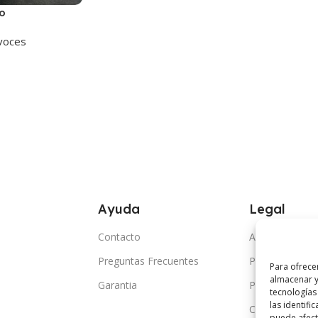
o
voces
Ayuda
Legal
Contacto
Aviso Legal
Preguntas Frecuentes
Politica de Coo
Para ofrece
almacenar y
Garantia
Politica de Pri
tecnologías
las identifi
Condiciones G
puede afecta