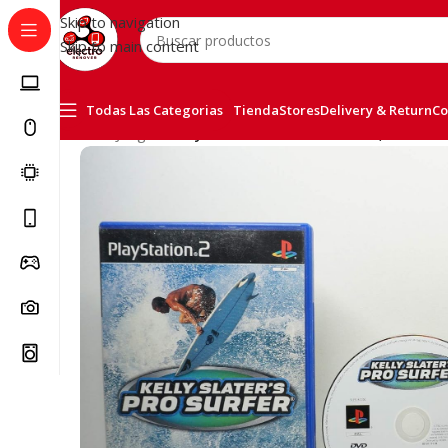
Skip to navigation
Skip to main content
Todas Las Categorias
Tienda
Stores
Delivery & Return
Co
Inicio
/
Juegos
/
Kelly Slater¨S Pro Surfer Ps2 , B