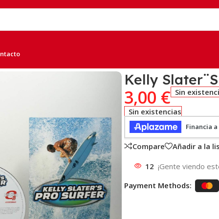
ntacto
Kelly Slater¨S
3,00
€
Sin existenc
Sin existencias
Compare
Añadir a la l
12
¡Gente viendo est
Payment Methods: