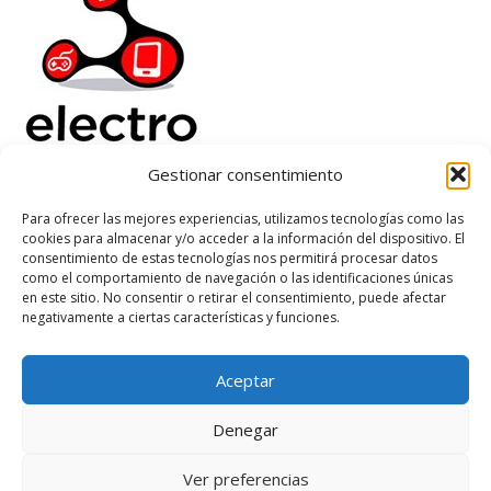
Gestionar consentimiento
Electrorenover
Para ofrecer las mejores experiencias, utilizamos tecnologías como las
cookies para almacenar y/o acceder a la información del dispositivo. El
Ayuda
consentimiento de estas tecnologías nos permitirá procesar datos
Legal
como el comportamiento de navegación o las identificaciones únicas
Suscribete
en este sitio. No consentir o retirar el consentimiento, puede afectar
negativamente a ciertas características y funciones.
Aceptar
Based on
WoodMart
theme
2026
WooCommerce Themes
.
Denegar
Ver preferencias