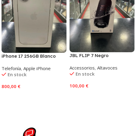
JBL FLIP 7 Negro
iPhone 17 256GB Blanco
Accessorios
,
Altavoces
Telefonía
,
Apple iPhone
En stock
En stock
100,00
€
800,00
€
Añadir Al Carrito
Añadir Al Carrito