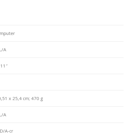
omputer
L/A
 11″
0,51 x 25,4 cm; 470 g
L/A
D/A-cr