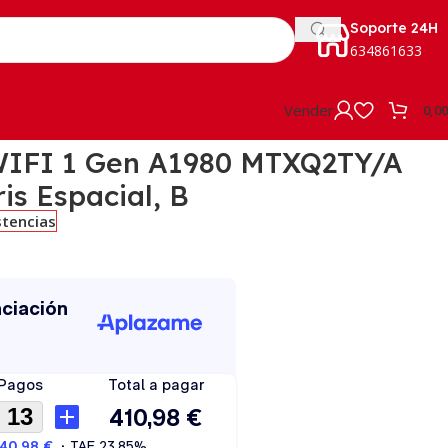
Soporte 24H
634861633
Vender
0,0
 WIFI 1 Gen A1980 MTXQ2TY/A
is Espacial, B
stencias