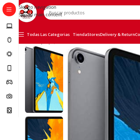
Skip to navigation
Skip to main content
Todas Las Categorias
Tienda
Stores
Delivery & Return
Co
Inicio
/
Laptops, Tablets & PCs
/
iPad Pro 11″ WIFI 1 