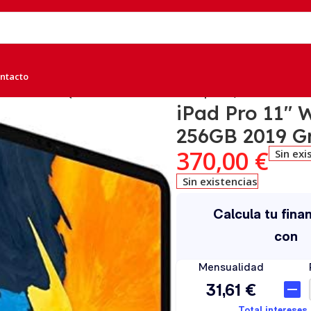
ntacto
Gen A1980 MTXQ2TY/A 256GB 2019 Gris Espacial, B
iPad Pro 11″
256GB 2019 Gr
370,00
€
Sin exi
Sin existencias