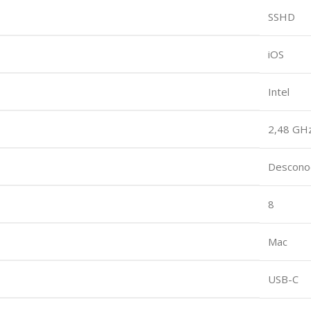
‎SSHD
‎iOS
‎Intel
‎2,48 GH
‎Descono
‎8
‎Mac
‎USB-C