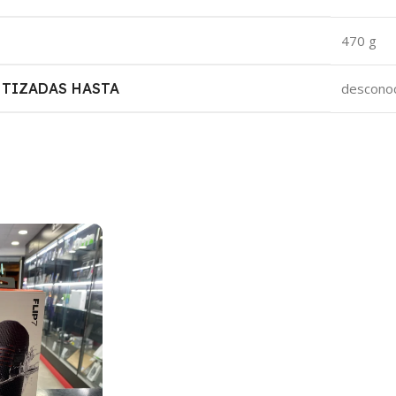
‎470 g
NTIZADAS HASTA
‎descono