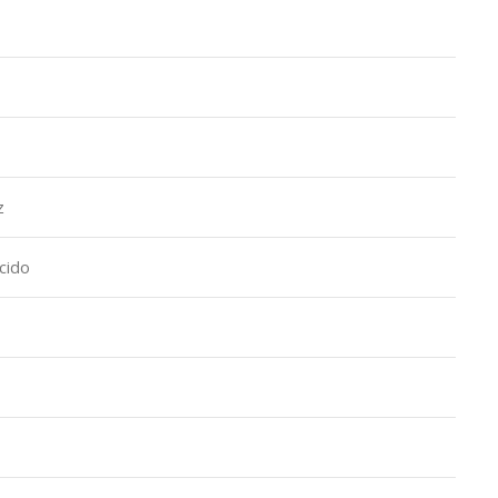
z
cido