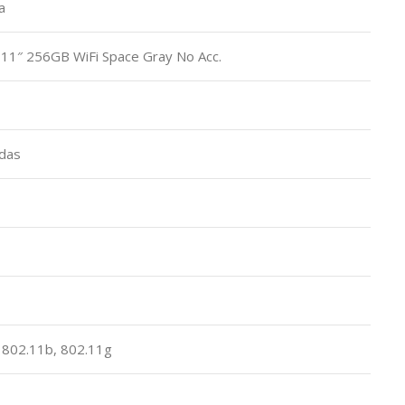
a
o 11″ 256GB WiFi Space Gray No Acc.
adas
, 802.11b, 802.11g