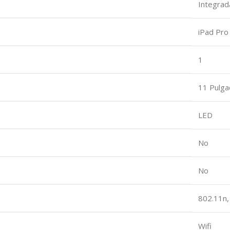
‎Integrad
‎iPad Pr
‎1
‎11 Pulg
‎LED
‎No
‎No
‎802.11n
‎Wifi