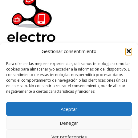
Gestionar consentimiento
Electrorenover
Para ofrecer las mejores experiencias, utilizamos tecnologías como las
cookies para almacenar y/o acceder a la información del dispositivo. El
Ayuda
consentimiento de estas tecnologías nos permitirá procesar datos
Legal
como el comportamiento de navegación o las identificaciones únicas
Suscribete
en este sitio. No consentir o retirar el consentimiento, puede afectar
negativamente a ciertas características y funciones.
Aceptar
Based on
WoodMart
theme
2026
WooCommerce Themes
.
Denegar
Ver preferencias