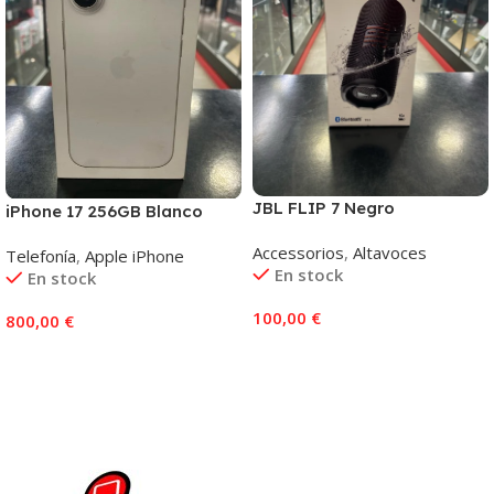
JBL FLIP 7 Negro
iPhone 17 256GB Blanco
Accessorios
,
Altavoces
Telefonía
,
Apple iPhone
En stock
En stock
100,00
€
800,00
€
Añadir Al Carrito
Añadir Al Carrito