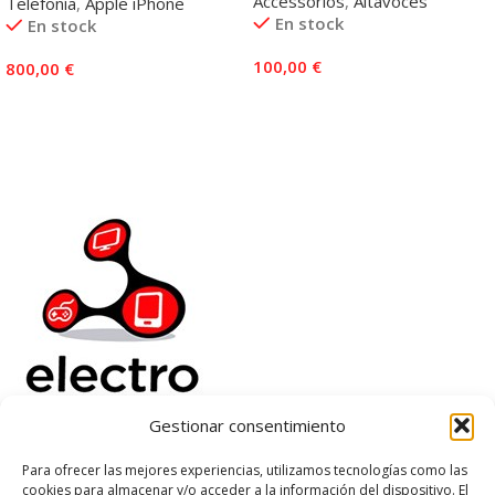
Accessorios
,
Altavoces
Telefonía
,
Apple iPhone
En stock
En stock
100,00
€
800,00
€
Añadir Al Carrito
Añadir Al Carrito
Gestionar consentimiento
Electrorenover
Para ofrecer las mejores experiencias, utilizamos tecnologías como las
cookies para almacenar y/o acceder a la información del dispositivo. El
Ayuda