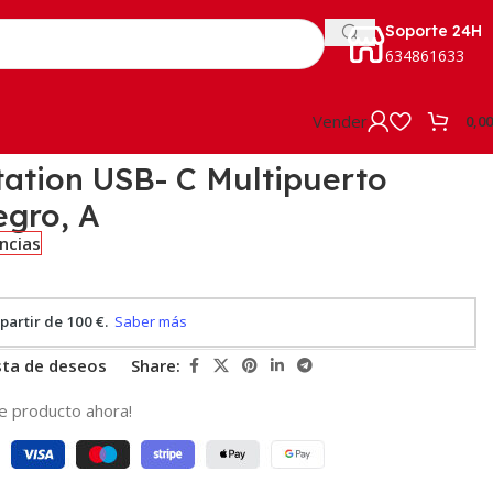
Soporte 24H
634861633
Vender
0,0
ation USB- C Multipuerto
egro, A
encias
ista de deseos
Share:
e producto ahora!