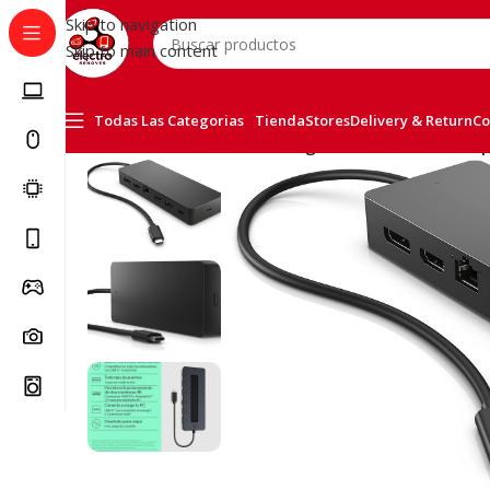
Skip to navigation
Skip to main content
Todas Las Categorias
Tienda
Stores
Delivery & Return
Co
Inicio
/
Accessorios
/
HP Docking Station USB- C Multip