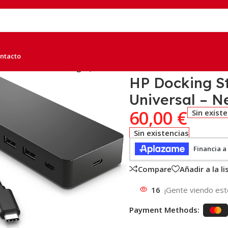
ntacto
uerto Universal – Negro, A
HP Docking St
Universal – N
60,00
€
Sin exist
Sin existencias
Compare
Añadir a la l
16
¡Gente viendo est
Payment Methods: