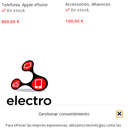
Accessorios
,
Altavoces
Telefonía
,
Apple iPhone
En stock
En stock
100,00
€
800,00
€
Añadir Al Carrito
Añadir Al Carrito
Gestionar consentimiento
Electrorenover
Para ofrecer las mejores experiencias, utilizamos tecnologías como las