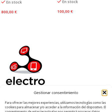
En stock
En stock
100,00
€
800,00
€
Añadir Al Carrito
Añadir Al Carrito
Gestionar consentimiento
Electrorenover
Para ofrecer las mejores experiencias, utilizamos tecnologías como las
cookies para almacenar y/o acceder a la información del dispositivo. El
Ayuda
consentimiento de estas tecnologías nos permitirá procesar datos