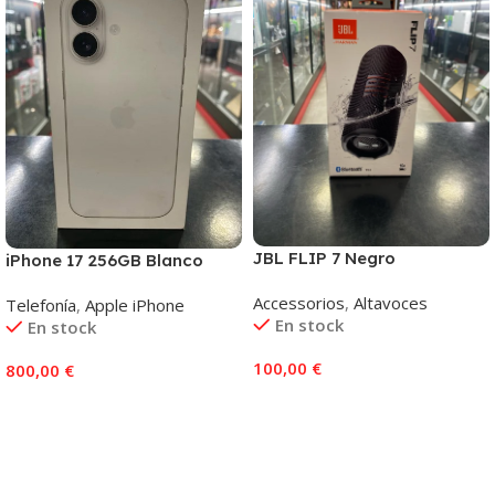
JBL FLIP 7 Negro
iPhone 17 256GB Blanco
Accessorios
,
Altavoces
Telefonía
,
Apple iPhone
En stock
En stock
100,00
€
800,00
€
Añadir Al Carrito
Añadir Al Carrito