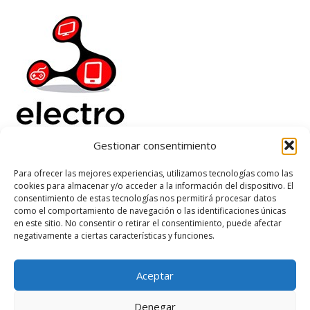
Gestionar consentimiento
Electrorenover
Para ofrecer las mejores experiencias, utilizamos tecnologías como las
cookies para almacenar y/o acceder a la información del dispositivo. El
Ayuda
consentimiento de estas tecnologías nos permitirá procesar datos
Legal
como el comportamiento de navegación o las identificaciones únicas
Suscribete
en este sitio. No consentir o retirar el consentimiento, puede afectar
negativamente a ciertas características y funciones.
Aceptar
Based on
WoodMart
theme
2026
WooCommerce Themes
.
Denegar