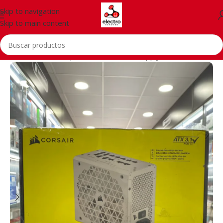
Skip to navigation
Skip to main content
Inicio
/
PCs
/
Pc Components
/
PC Power Supply Unit