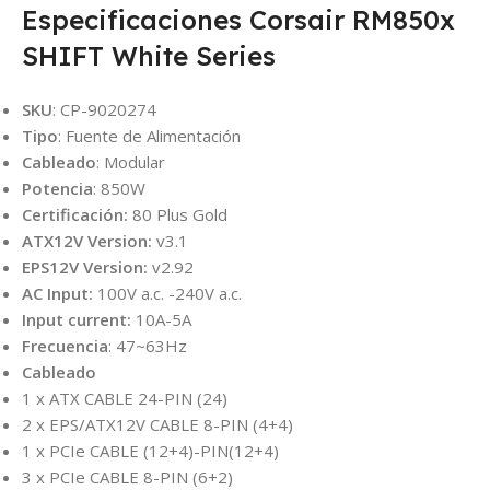
Especificaciones Corsair RM850x
SHIFT White Series
SKU
: CP-9020274
Tipo
: Fuente de Alimentación
Cableado
: Modular
Potencia
: 850W
Certificación:
80 Plus Gold
ATX12V Version:
v3.1
EPS12V Version:
v2.92
AC Input:
100V a.c. -240V a.c.
Input current:
10A-5A
Frecuencia
: 47~63Hz
Cableado
1 x ATX CABLE 24-PIN (24)
2 x EPS/ATX12V CABLE 8-PIN (4+4)
1 x PCIe CABLE (12+4)-PIN(12+4)
3 x PCIe CABLE 8-PIN (6+2)