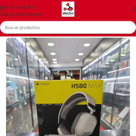
Skip to navigation
Skip to main content
Inicio
/
Accessorios
/
Auriculares