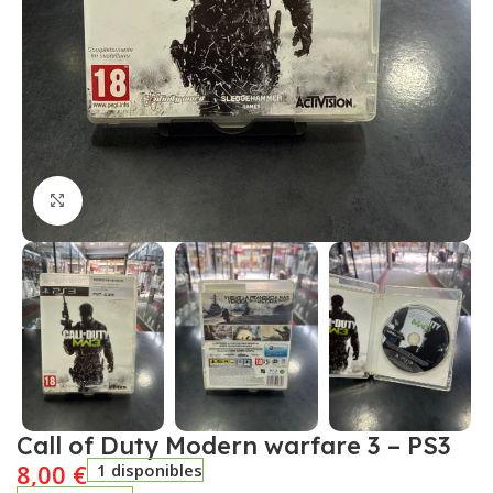
Click to enlarge
Call of Duty Modern warfare 3 – PS3
8,00
€
1 disponibles