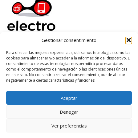
Gestionar consentimiento
Electrorenover
Para ofrecer las mejores experiencias, utilizamos tecnologías como las
cookies para almacenar y/o acceder a la información del dispositivo. El
Ayuda
consentimiento de estas tecnologías nos permitirá procesar datos
Legal
como el comportamiento de navegación o las identificaciones únicas
Suscribete
en este sitio. No consentir o retirar el consentimiento, puede afectar
negativamente a ciertas características y funciones.
Aceptar
Based on
WoodMart
theme
2026
WooCommerce Themes
.
Denegar
Ver preferencias