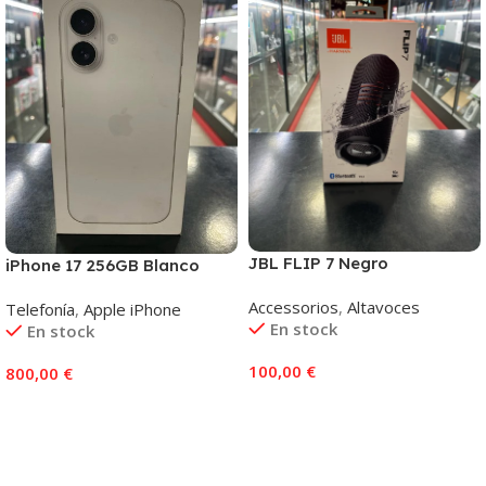
JBL FLIP 7 Negro
iPhone 17 256GB Blanco
Accessorios
,
Altavoces
Telefonía
,
Apple iPhone
En stock
En stock
100,00
€
800,00
€
Añadir Al Carrito
Añadir Al Carrito