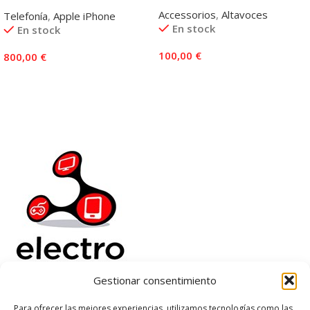
Accessorios
,
Altavoces
Telefonía
,
Apple iPhone
En stock
En stock
100,00
€
800,00
€
Añadir Al Carrito
Añadir Al Carrito
Gestionar consentimiento
Electrorenover
Para ofrecer las mejores experiencias, utilizamos tecnologías como las