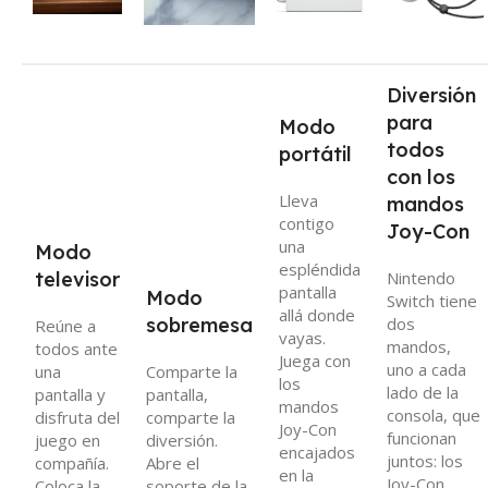
Diversión
para
Modo
todos
portátil
con los
Lleva
mandos
contigo
Joy-Con
una
Modo
espléndida
televisor
Nintendo
pantalla
Modo
Switch tiene
allá donde
sobremesa
dos
Reúne a
vayas.
mandos,
todos ante
Juega con
uno a cada
una
Comparte la
los
lado de la
pantalla y
pantalla,
mandos
consola, que
disfruta del
comparte la
Joy-Con
funcionan
juego en
diversión.
encajados
juntos: los
compañía.
Abre el
en la
Joy-Con.
Coloca la
soporte de la