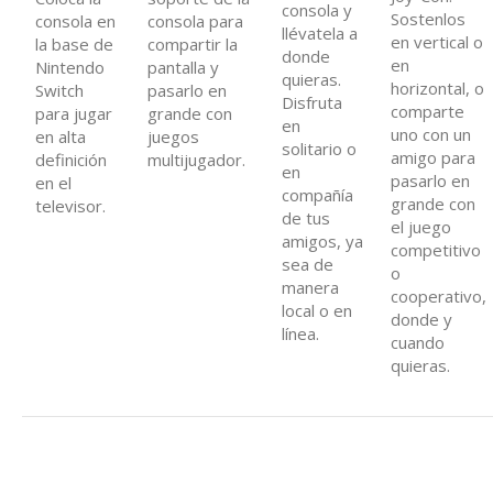
consola y
Sostenlos
consola en
consola para
llévatela a
en vertical o
la base de
compartir la
donde
en
Nintendo
pantalla y
quieras.
horizontal, o
Switch
pasarlo en
Disfruta
comparte
para jugar
grande con
en
uno con un
en alta
juegos
solitario o
amigo para
definición
multijugador.
en
pasarlo en
en el
compañía
grande con
televisor.
de tus
el juego
amigos, ya
competitivo
sea de
o
manera
cooperativo,
local o en
donde y
línea.
cuando
quieras.